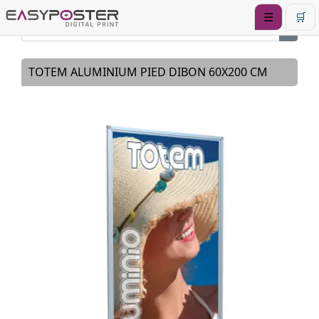
☰
🛒
TOTEM ALUMINIUM PIED DIBON 60X200 CM