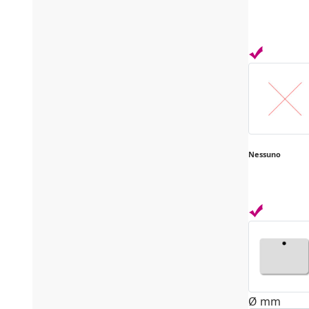
Nessuno
Ø mm