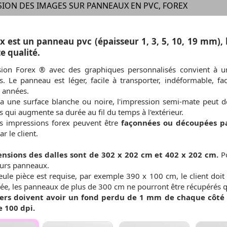
ION DES IMAGES SUR PANNEAUX EN PVC, FOREX
x est un panneau pvc (épaisseur 1, 3, 5, 10, 19 mm),
e qualité.
sion Forex ® avec des graphiques personnalisés convient à un
rs. Le panneau est léger, facile à transporter, indéformable, fa
s années.
a une surface blanche ou noire, l'impression semi-mate peut deve
 qui augmente sa durée au fil du temps à l'extérieur.
es impressions forex peuvent être
façonnées ou découpées p
r le client.
nsions des dalles sont de 302 x 202 cm et 402 x 202 cm.
P
eurs panneaux.
eule pièce est requise, par exemple 390 x 100 cm, le client doit sé
née, les panneaux de plus de 300 cm ne pourront être récupérés q
hiers doivent avoir un fond perdu de 1 mm de chaque côté
e 100 dpi.