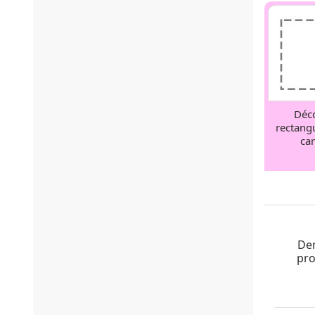
Déc
rectang
ca
Dem
pro