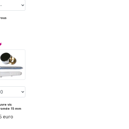
Trous
uvre vis
romée 15 mm
5 euro