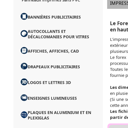
IMPRESS
BANNIÈRES PUBLICITAIRES
Le Fore
en haut
AUTOCOLLANTS ET
DÉCALCOMANIES POUR VITRES
L'impres
extérieu
AFFICHES, AFFICHES, CAD
plusieur
Le forex 
processus
DRAPEAUX PUBLICITAIRES
Toutes l
fournie pa
LOGOS ET LETTRES 3D
Les dime
en plusi
ENSEIGNES LUMINEUSES
(Si une s
cette an
Les fic
PLAQUES EN ALUMINIUM ET EN
partir d
PLEXIGLAS