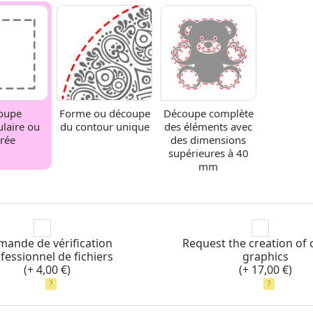
oupe
Forme ou découpe
Découpe complète
ulaire ou
du contour unique
des éléments avec
rrée
des dimensions
supérieures à 40
mm
ande de vérification
Request the creation of
fessionnel de fichiers
graphics
(+ 4,00 €)
(+ 17,00 €)
?
?