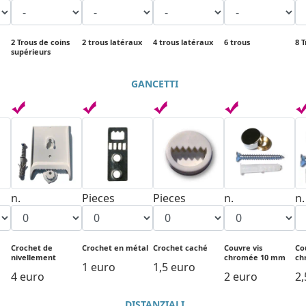
2 Trous de coins
2 trous latéraux
4 trous latéraux
6 trous
8 
supérieurs
GANCETTI
n.
Pieces
Pieces
n.
n.
Crochet de
Crochet en métal
Crochet caché
Couvre vis
Co
nivellement
chromée 10 mm
ch
1 euro
1,5 euro
4 euro
2 euro
2,
DISTANZIALI