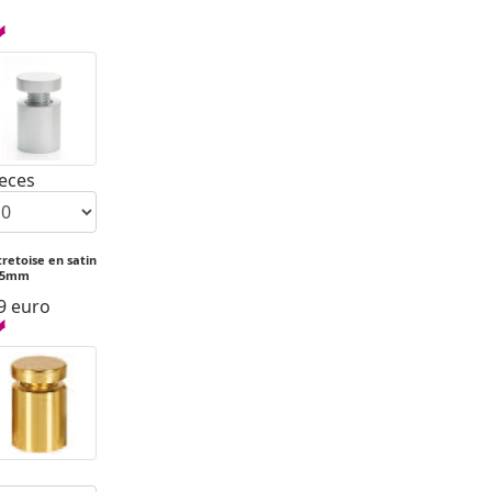
ieces
tretoise en satin
25mm
9 euro