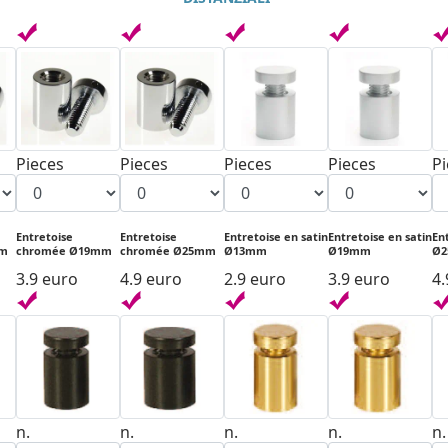
Pieces
Pieces
Pieces
Pieces
P
Entretoise
Entretoise
Entretoise en satin
Entretoise en satin
En
mm
chromée Ø19mm
chromée Ø25mm
Ø13mm
Ø19mm
Ø
3.9 euro
4.9 euro
2.9 euro
3.9 euro
4.
n.
n.
n.
n.
n.