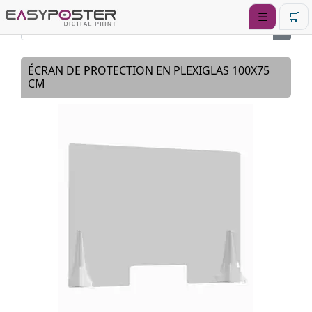
☰
🛒
ÉCRAN DE PROTECTION EN PLEXIGLAS 100X75
CM